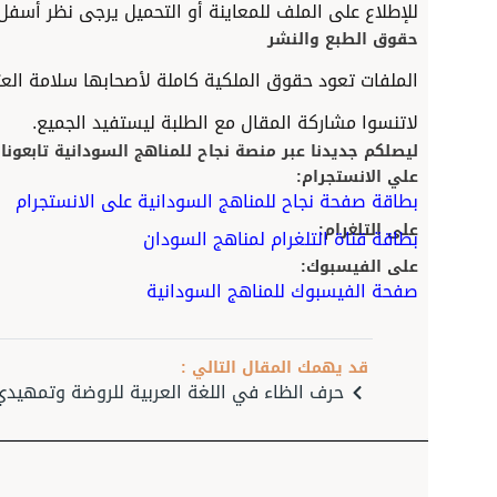
للإطلاع على الملف للمعاينة أو التحميل يرجى نظر أسفل المقال.
حقوق الطبع والنشر
الملفات تعود حقوق الملكية كاملة لأصحابها سلامة العتيبي ونش
لاتنسوا مشاركة المقال مع الطلبة ليستفيد الجميع.
ليصلكم جديدنا عبر منصة نجاح للمناهج السودانية تابعونا على:
علي الانستجرام:
بطاقة صفحة نجاح للمناهج السودانية على الانستجرام
على التلغرام:
بطاقة قناة التلغرام لمناهج ا
لسودان
على الفيسبوك:
صفحة الفيسبوك للمناهج ا
لسودانية
قد يهمك المقال التالي :
حرف الظاء في اللغة العربية للروضة وتمهيدي فصل ثا