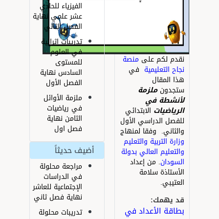
الفيزياء للحادي
عشر علمي نهاية
الفصل الثاني
تدريبات إثرائية
في العلوم
قدم لكم على
منصة
للمستوى
جاح التعليمية
في
السادس نهاية
ذا المقال
الفصل الأول
تجدون
ملزمة
ملزمة الأوائل
أنشطة
في
في رياضيات
لرياضيات
الابتدائي
الثامن نهاية
لفصل الدراسي الأول
فصل اول
الثاني. وفقا لمنهاج
زارة التربية والتعليم
أضيف حديثاً
التعليم العالي بدولة
لسودان
. من إعداد
مراجعة محلولة
لأستاذة سلامة
في الدراسات
لعتيبي.
الإجتماعية للعاشر
نهاية فصل ثاني
د يهمك:
طاقة الأعداد في
تدريبات محلولة