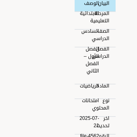
البيان
الوصف
المرحلة
الابتدائية
التعليمية
الصف
السادس
الدراسي
الفصل
الفصل
الدراسى
الأول –
الفصل
الثاني
المادة
الرياضيات
نوع
امتحانات
المحتوي
اخر
2025-07-
تحديث
21
الرقم
file-4562