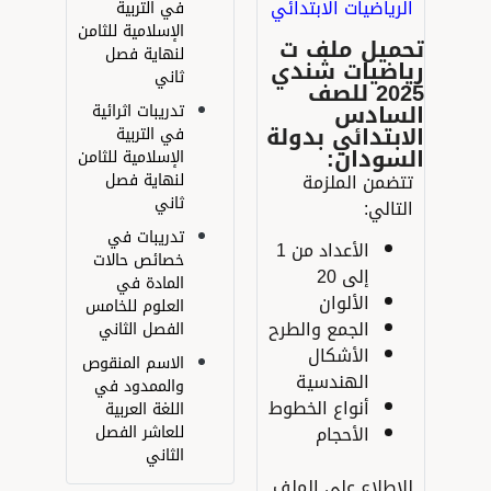
لرياضيات ا
لابتدائي
في التربية
الإسلامية للثامن
حميل ملف ت
لنهاية فصل
ياضيات شندي
ثاني
2025 للصف
لسادس
تدريبات اثرائية
ابتدائي بدولة
في التربية
لسودان:
الإسلامية للثامن
تضمن الملزمة
لنهاية فصل
ثاني
لتالي:
تدريبات في
الأعداد من 1
خصائص حالات
إلى 20
المادة في
الألوان
العلوم للخامس
الجمع والطرح
الفصل الثاني
الأشكال
الاسم المنقوص
الهندسية
والممدود في
أنواع الخطوط
اللغة العربية
الأحجام
للعاشر الفصل
الثاني
لإطلاع على الملف