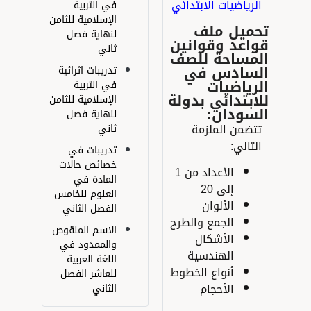
لرياضيات ا
لابتدائي
في التربية
الإسلامية للثامن
حميل ملف
لنهاية فصل
اعد وقوانين
ثاني
لمساحة للصف
لسادس في
تدريبات اثرائية
رياضيات
في التربية
ابتدائي بدولة
الإسلامية للثامن
لسودان:
لنهاية فصل
تضمن الملزمة
ثاني
لتالي:
تدريبات في
خصائص حالات
الأعداد من 1
المادة في
إلى 20
العلوم للخامس
الألوان
الفصل الثاني
الجمع والطرح
الاسم المنقوص
الأشكال
والممدود في
الهندسية
اللغة العربية
أنواع الخطوط
للعاشر الفصل
الأحجام
الثاني