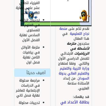
الفيزياء للحادي
عشر علمي نهاية
الفصل الثاني
تدريبات إثرائية
في العلوم
قدم لكم على
منصة
للمستوى
جاح التعليمية
في
السادس نهاية
ذا المقال
الفصل الأول
تجدون
ملزمة
ملزمة الأوائل
أنشطة
في
في رياضيات
لرياضيات
الابتدائي
الثامن نهاية
لفصل الدراسي الأول
فصل اول
الثاني. وفقا لمنهاج
زارة التربية والتعليم
أضيف حديثاً
التعليم العالي بدولة
لسودان
. من إعداد
مراجعة محلولة
لأستاذة سلامة
في الدراسات
لعتيبي.
الإجتماعية للعاشر
نهاية فصل ثاني
د يهمك:
طاقة الأعداد في
تدريبات محلولة