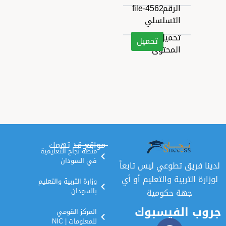
الرقم
file-4562
التسلسلي
تحميل
تحميل
المحتوى
مواقع قد تهمك
منصة نجاح التعليمية
في السودان
ق تطوعي ليس تابعاً
تربية والتعليم أو أي
وزارة التربية والتعليم
هة حكومية
بالسودان
الفيسبوك
المركز القومي
للمعلومات | NIC