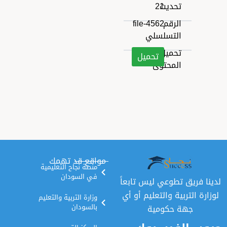
تحديث
21
الرقم
file-4562
التسلسلي
تحميل
تحميل
المحتوى
مواقع قد تهمك
منصة نجاح التعليمية
في السودان
ق تطوعي ليس تابعاً
تربية والتعليم أو أي
وزارة التربية والتعليم
هة حكومية
بالسودان