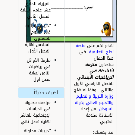
الفيزياء للحادي
عشر علمي نهاية
الفصل الثاني
تدريبات إثرائية
في العلوم
للمستوى
السادس نهاية
قدم لكم على
منصة
الفصل الأول
جاح التعليمية
في
ذا المقال
ملزمة الأوائل
تجدون
ملزمة
في رياضيات
أنشطة
في
الثامن نهاية
لرياضيات
الابتدائي
فصل اول
لفصل الدراسي الأول
الثاني. وفقا لمنهاج
أضيف حديثاً
زارة التربية والتعليم
مراجعة محلولة
التعليم العالي بدولة
في الدراسات
لسودان
. من إعداد
الإجتماعية للعاشر
لأستاذة سلامة
نهاية فصل ثاني
لعتيبي.
تدريبات محلولة
د يهمك: