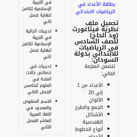
في التربية
طاقة الأعداد في
الإسلامية للثامن
لرياضيات ا
لابتدائي
لنهاية فصل
حميل ملف
ثاني
رية فيثاغورث
تدريبات اثرائية
د الحاج)
في التربية
لصف السادس
الإسلامية للثامن
 الرياضيات
لنهاية فصل
ابتدائي بدولة
ثاني
لسودان:
تضمن الملزمة
تدريبات في
خصائص حالات
لتالي:
المادة في
الأعداد من 1
العلوم للخامس
إلى 20
الفصل الثاني
الألوان
الاسم المنقوص
الجمع والطرح
والممدود في
الأشكال
اللغة العربية
للعاشر الفصل
الهندسية
الثاني
أنواع الخطوط
الأحجام